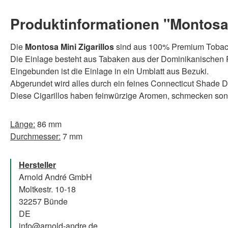
Produktinformationen "Montosa M
Die
Montosa Mini Zigarillos
sind aus 100% Premium Tobacc
Die Einlage besteht aus Tabaken aus der Dominikanischen 
Eingebunden ist die Einlage in ein Umblatt aus Bezuki.
Abgerundet wird alles durch ein feines Connecticut Shade D
Diese Cigarillos haben feinwürzige Aromen, schmecken son
Länge:
86 mm
Durchmesser:
7 mm
Hersteller
Arnold André GmbH
Moltkestr. 10-18
32257 Bünde
DE
info@arnold-andre.de