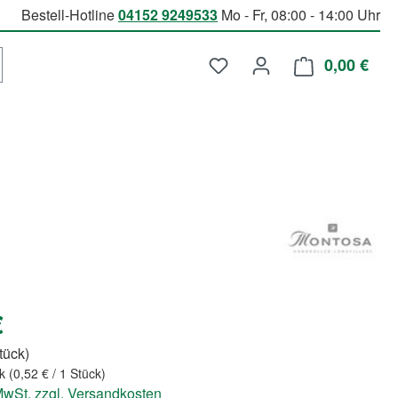
Bestell-Hotline
04152 9249533
Mo - Fr, 08:00 - 14:00 Uhr
Du hast 0 Produkte auf d
0,00 €
Ware
€
Stück)
ck
(0,52 € / 1 Stück)
 MwSt. zzgl. Versandkosten