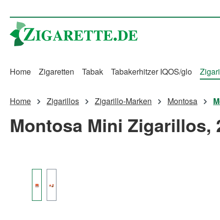
m Hauptinhalt springen
Zur Suche springen
Zur Hauptnavigation springen
Home
Zigaretten
Tabak
Tabakerhitzer IQOS/glo
Zigari
Home
Zigarillos
Zigarillo-Marken
Montosa
M
Montosa Mini Zigarillos, 
Bildergalerie überspringen