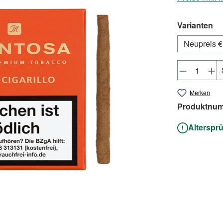
au
Varianten
Neupreis €
Produkt 
Merken
Produktnu
Alterspr