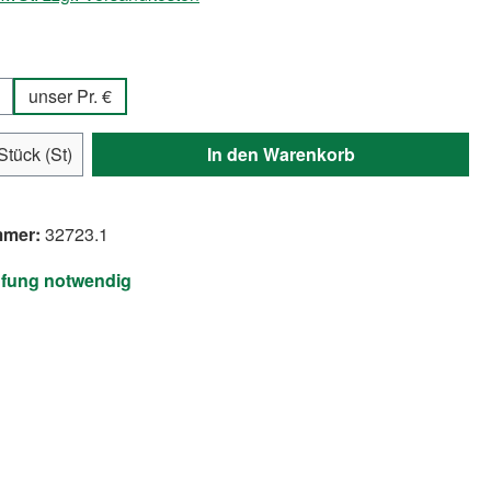
swählen
unser Pr. €
Anzahl: Gib den gewünschten Wert ein ode
Stück (St)
In den Warenkorb
mmer:
32723.1
üfung notwendig