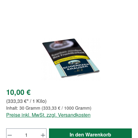
Bildergalerie überspringen
10,00 €
(333,33 €* / 1 Kilo)
Inhalt:
30 Gramm
(333,33 € / 1000 Gramm)
Preise inkl. MwSt. zzgl. Versandkosten
Produkt Anzahl: Gib den gewünschten Wert e
In den Warenkorb