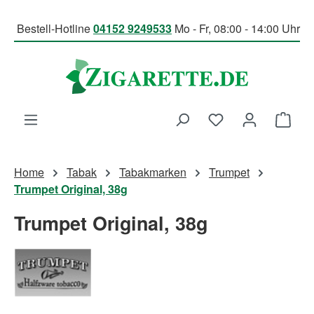
Zum Hauptinhalt springen
Bestell-Hotline
04152 9249533
Mo - Fr, 08:00 - 14:00 Uhr
Du hast 0 Produk
Ware
Home
Tabak
Tabakmarken
Trumpet
Trumpet Original, 38g
Trumpet Original, 38g