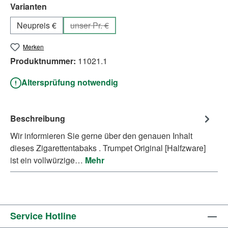
auswählen
Varianten
Neupreis €
unser Pr. €
(Diese Option ist zurzeit nicht verfügbar.)
Merken
Produktnummer:
11021.1
Altersprüfung notwendig
Beschreibung
Wir informieren Sie gerne über den genauen Inhalt
dieses Zigarettentabaks . Trumpet Original [Halfzware]
ist ein vollwürzige…
Mehr
Service Hotline