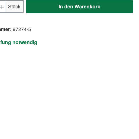
Anzahl: Gib den gewünschten Wert ein ode
Stück
In den Warenkorb
mmer:
97274-5
üfung notwendig