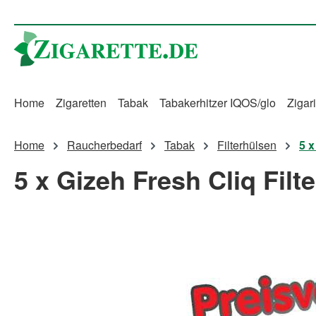
m Hauptinhalt springen
Zur Suche springen
Zur Hauptnavigation springen
Home
Zigaretten
Tabak
Tabakerhitzer IQOS/glo
Zigari
Home
Raucherbedarf
Tabak
Filterhülsen
5 x
5 x Gizeh Fresh Cliq Filt
Bildergalerie überspringen