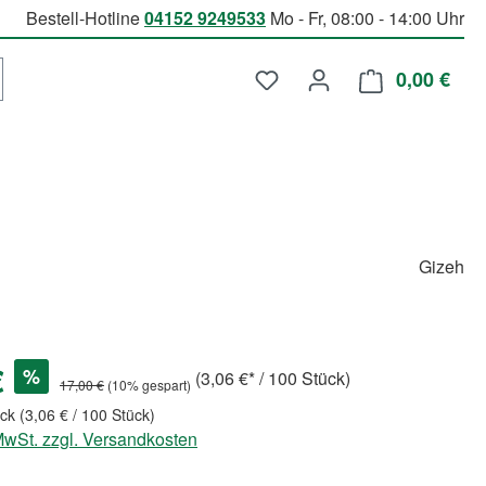
Bestell-Hotline
04152 9249533
Mo - Fr, 08:00 - 14:00 Uhr
Du hast 0 Produkte auf d
0,00 €
Ware
Gizeh
€
%
(3,06 €* / 100 Stück)
17,00 €
(10% gespart)
ück
(3,06 € / 100 Stück)
 MwSt. zzgl. Versandkosten