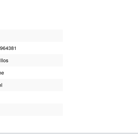
964381
llos
ne
el