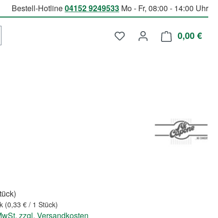
Bestell-Hotline
04152 9249533
Mo - Fr, 08:00 - 14:00 Uhr
Du hast 0 Produkte auf d
0,00 €
Ware
Stück)
ck
(0,33 € / 1 Stück)
 MwSt. zzgl. Versandkosten