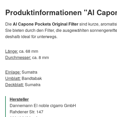
Produktinformationen "Al Capone
Die
Al Capone Pockets Original Filter
sind kurze, aromatisi
Sie bieten durch den Filter, die ausgewählten sonnengereif
deshalb ideal für unterwegs.
Länge:
ca. 68 mm
Durchmesser:
ca. 8 mm
Einlage:
Sumatra
Umblatt:
Bandtabak
Deckblatt:
Sumatra
Hersteller
Dannemann El noble cigarro GmbH
Rahdener Str. 147