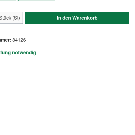
Anzahl: Gib den gewünschten Wert ein ode
Stück (St)
In den Warenkorb
mmer:
84126
üfung notwendig