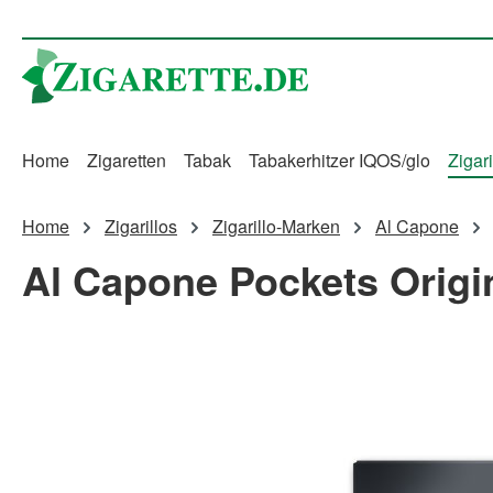
m Hauptinhalt springen
Zur Suche springen
Zur Hauptnavigation springen
Home
Zigaretten
Tabak
Tabakerhitzer IQOS/glo
Zigari
Home
Zigarillos
Zigarillo-Marken
Al Capone
Al Capone Pockets Origina
Bildergalerie überspringen