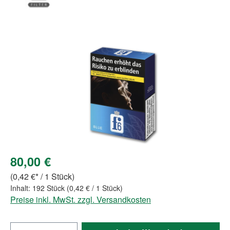
Bildergalerie überspringen
80,00 €
(0,42 €* / 1 Stück)
Inhalt:
192 Stück
(0,42 € / 1 Stück)
Preise inkl. MwSt. zzgl. Versandkosten
Produkt Anzahl: Gib den gewünschten Wert e