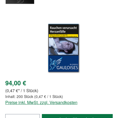
Bildergalerie überspringen
94,00 €
(0,47 €* / 1 Stück)
Inhalt:
200 Stück
(0,47 € / 1 Stück)
Preise inkl. MwSt. zzgl. Versandkosten
Produkt Anzahl: Gib den gewünschten Wert e