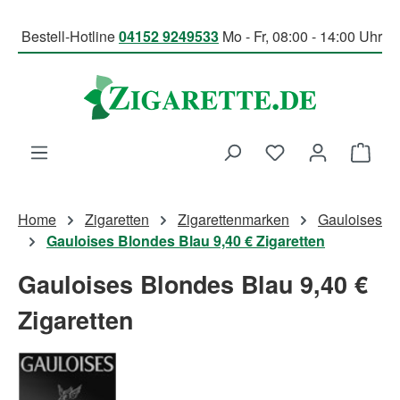
Zum Hauptinhalt springen
Bestell-Hotline
04152 9249533
Mo - Fr, 08:00 - 14:00 Uhr
Du hast 0 Produk
Ware
Home
Zigaretten
Zigarettenmarken
Gauloises
Gauloises Blondes Blau 9,40 € Zigaretten
Gauloises Blondes Blau 9,40 €
Zigaretten