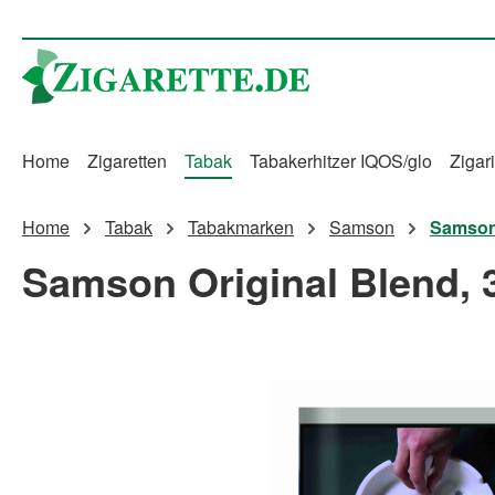
m Hauptinhalt springen
Zur Suche springen
Zur Hauptnavigation springen
Home
Zigaretten
Tabak
Tabakerhitzer IQOS/glo
Zigari
Home
Tabak
Tabakmarken
Samson
Samson 
Samson Original Blend, 
Bildergalerie überspringen