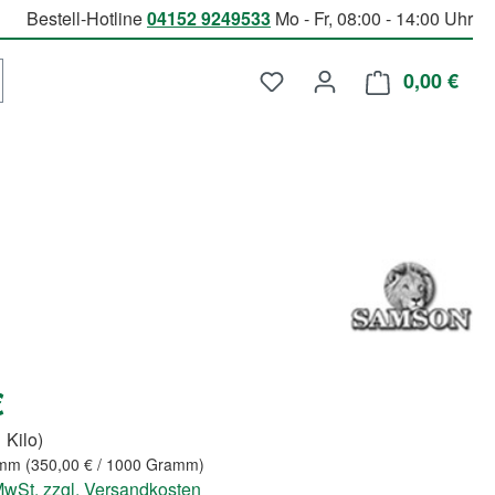
Bestell-Hotline
04152 9249533
Mo - Fr, 08:00 - 14:00 Uhr
Du hast 0 Produkte auf d
0,00 €
Ware
€
 Kilo)
amm
(350,00 € / 1000 Gramm)
 MwSt. zzgl. Versandkosten