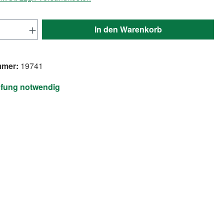
Anzahl: Gib den gewünschten Wert ein ode
In den Warenkorb
mmer:
19741
üfung notwendig