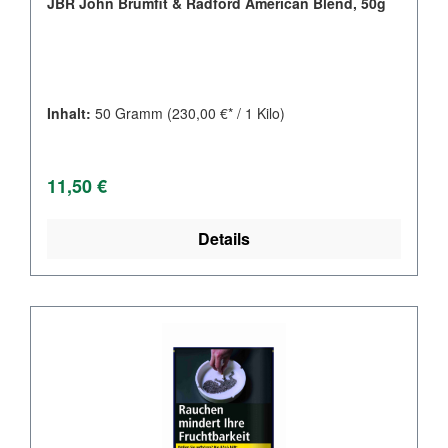
JBR John Brumfit & Radford American Blend, 50g
Inhalt:
50 Gramm
(230,00 €* / 1 Kilo)
Regulärer Preis:
11,50 €
Details