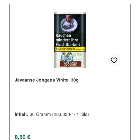
Javaanse Jongens White, 30g
Inhalt:
30 Gramm
(283,33 €* / 1 Kilo)
Regulärer Preis:
8,50 €