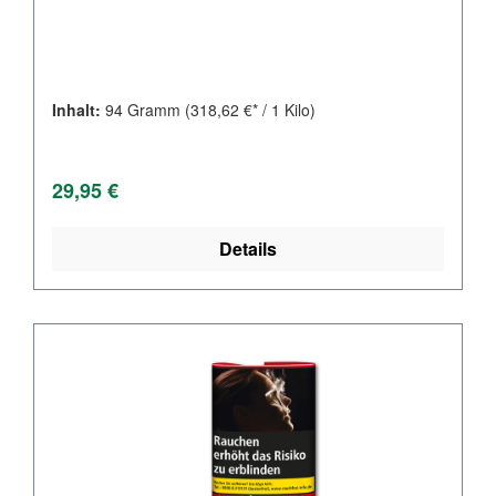
Inhalt:
94 Gramm
(318,62 €* / 1 Kilo)
Regulärer Preis:
29,95 €
Details