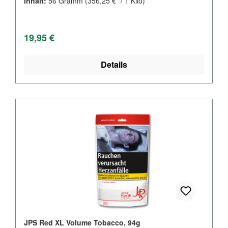
Inhalt:
56 Gramm
(356,25 €* / 1 Kilo)
Regulärer Preis:
19,95 €
Details
JPS Red XL Volume Tobacco, 94g