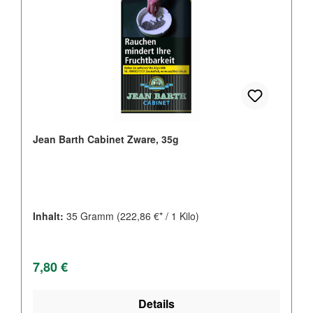
Jean Barth Cabinet Zware, 35g
Inhalt:
35 Gramm
(222,86 €* / 1 Kilo)
Regulärer Preis:
7,80 €
Details