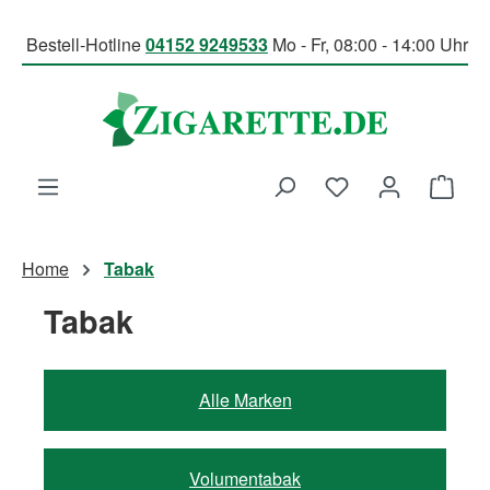
Zum Hauptinhalt springen
Bestell-Hotline
04152 9249533
Mo - Fr, 08:00 - 14:00 Uhr
Du hast 0 Produk
Ware
Home
Tabak
Tabak
Alle Marken
Volumentabak