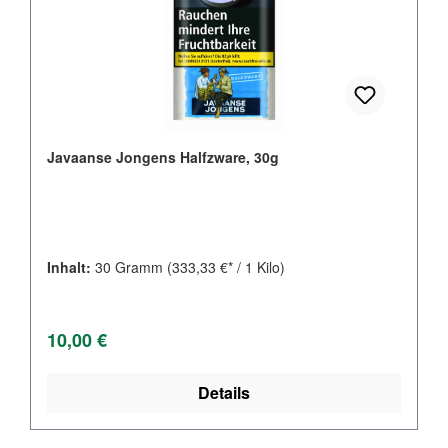
Javaanse Jongens Halfzware, 30g
Inhalt:
30 Gramm
(333,33 €* / 1 Kilo)
Regulärer Preis:
10,00 €
Details