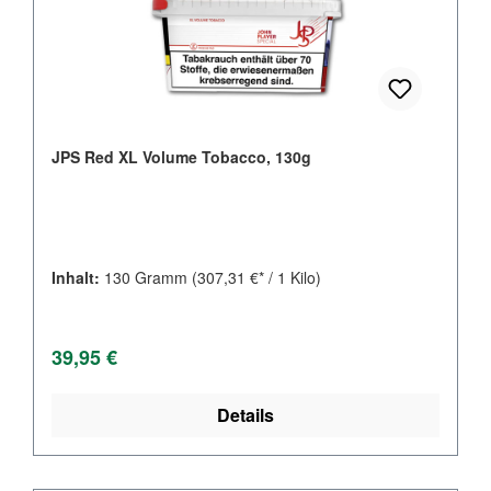
JPS Red XL Volume Tobacco, 130g
Inhalt:
130 Gramm
(307,31 €* / 1 Kilo)
Regulärer Preis:
39,95 €
Details