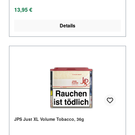
Regulärer Preis:
13,95 €
Details
JPS Just XL Volume Tobacco, 36g