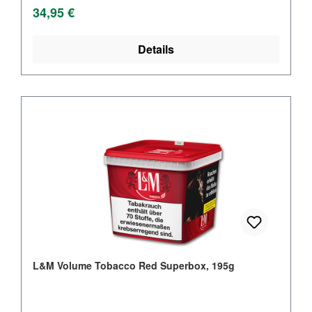
Regulärer Preis:
34,95 €
Details
L&M Volume Tobacco Red Superbox, 195g