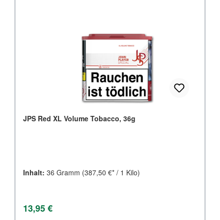
JPS Red XL Volume Tobacco, 36g
Inhalt:
36 Gramm
(387,50 €* / 1 Kilo)
Regulärer Preis:
13,95 €