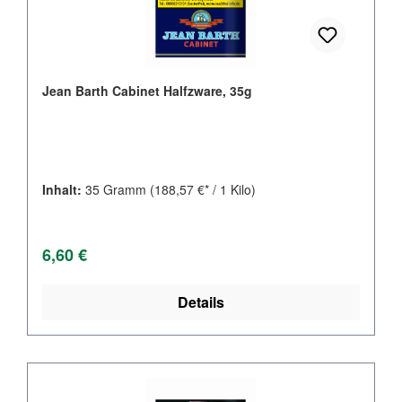
Jean Barth Cabinet Halfzware, 35g
Inhalt:
35 Gramm
(188,57 €* / 1 Kilo)
Regulärer Preis:
6,60 €
Details