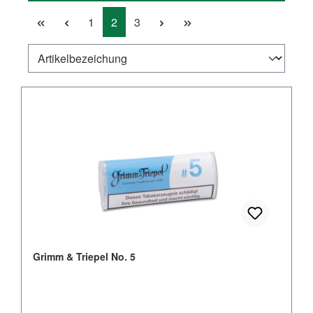
Seite
Seite
Seite
1
2
3
Grimm & Triepel No. 5