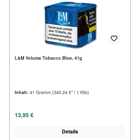
L&M Volume Tobacco Blue, 41g
Inhalt:
41 Gramm
(340,24 €* / 1 Kilo)
Regulärer Preis:
13,95 €
Details