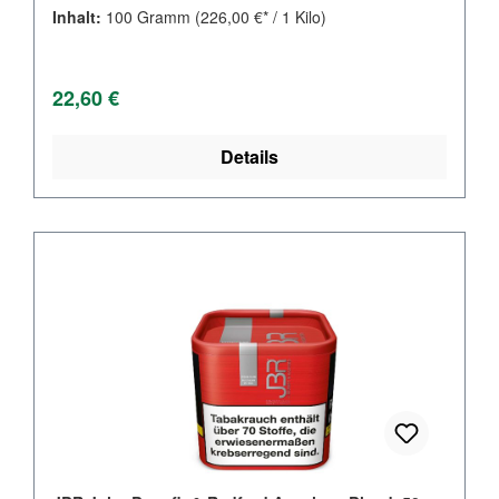
Inhalt:
100 Gramm
(226,00 €* / 1 Kilo)
Regulärer Preis:
22,60 €
Details