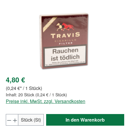
Bildergalerie überspringen
4,80 €
(0,24 €* / 1 Stück)
Inhalt:
20 Stück
(0,24 € / 1 Stück)
Preise inkl. MwSt. zzgl. Versandkosten
Produkt Anzahl: Gib den gewünschten Wert e
Stück (St)
In den Warenkorb