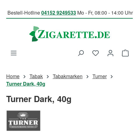
Zum Hauptinhalt springen
Bestell-Hotline
04152 9249533
Mo - Fr, 08:00 - 14:00 Uhr
Du hast 0 Produk
Ware
Home
Tabak
Tabakmarken
Turner
Turner Dark, 40g
Turner Dark, 40g