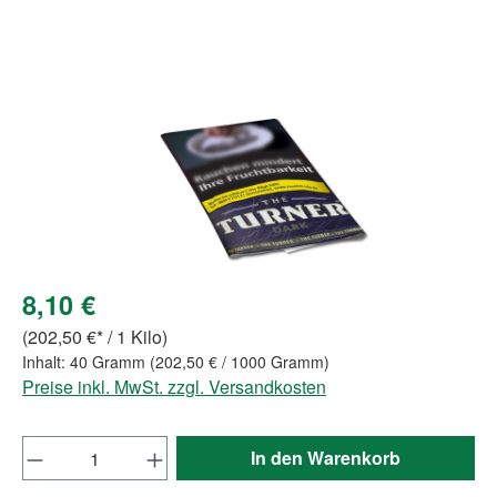
Bildergalerie überspringen
8,10 €
(202,50 €* / 1 Kilo)
Inhalt:
40 Gramm
(202,50 € / 1000 Gramm)
Preise inkl. MwSt. zzgl. Versandkosten
Produkt Anzahl: Gib den gewünschten Wert e
In den Warenkorb