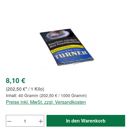
Bildergalerie überspringen
8,10 €
(202,50 €* / 1 Kilo)
Inhalt:
40 Gramm
(202,50 € / 1000 Gramm)
Preise inkl. MwSt. zzgl. Versandkosten
Produkt Anzahl: Gib den gewünschten Wert e
In den Warenkorb