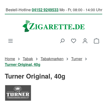
Zum Hauptinhalt springen
Bestell-Hotline
04152 9249533
Mo - Fr, 08:00 - 14:00 Uhr
Du hast 0 Produk
Ware
Home
Tabak
Tabakmarken
Turner
Turner Original, 40g
Turner Original, 40g