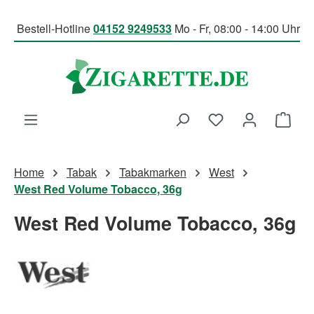
Zum Hauptinhalt springen
Bestell-Hotline
04152 9249533
Mo - Fr, 08:00 - 14:00 Uhr
Du hast 0 Produk
Ware
Home
Tabak
Tabakmarken
West
West Red Volume Tobacco, 36g
West Red Volume Tobacco, 36g