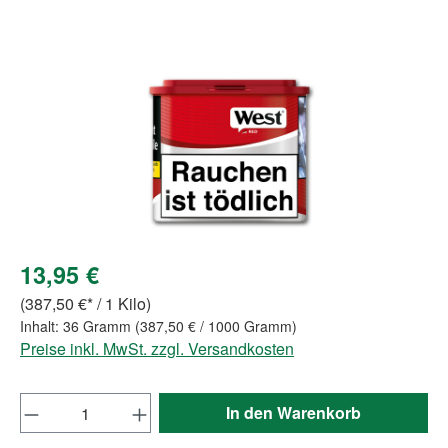
Bildergalerie überspringen
13,95 €
(387,50 €* / 1 Kilo)
Inhalt:
36 Gramm
(387,50 € / 1000 Gramm)
Preise inkl. MwSt. zzgl. Versandkosten
Produkt Anzahl: Gib den gewünschten Wert e
In den Warenkorb