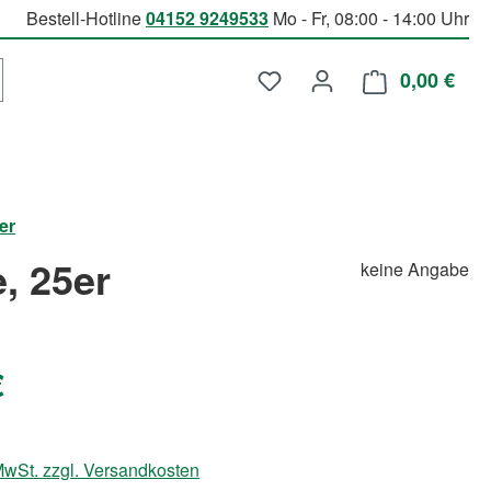
Bestell-Hotline
04152 9249533
Mo - Fr, 08:00 - 14:00 Uhr
Du hast 0 Produkte auf d
0,00 €
Ware
er
, 25er
keine Angabe
€
 MwSt. zzgl. Versandkosten