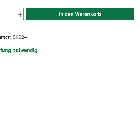
Anzahl: Gib den gewünschten Wert ein ode
In den Warenkorb
mmer:
86624
üfung notwendig