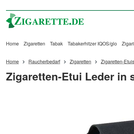
m Hauptinhalt springen
Zur Suche springen
Zur Hauptnavigation springen
Home
Zigaretten
Tabak
Tabakerhitzer IQOS/glo
Zigari
Home
Raucherbedarf
Zigaretten
Zigaretten-Etui
Zigaretten-Etui Leder in
Bildergalerie überspringen