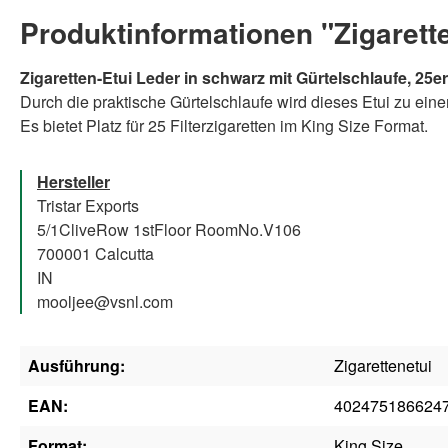
Produktinformationen "Zigarette
Zigaretten-Etui Leder in schwarz mit Gürtelschlaufe, 25er
Durch die praktische Gürtelschlaufe wird dieses Etui zu eine
Es bietet Platz für 25 Filterzigaretten im King Size Format.
Hersteller
Tristar Exports
5/1CliveRow 1stFloor RoomNo.V106
700001 Calcutta
IN
mooljee@vsnl.com
Ausführung:
Zigarettenetui
EAN:
402475186624
Format:
King Size