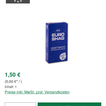
Bildergalerie überspringen
1,50 €
(0,00 €* / )
Inhalt:
1
Preise inkl. MwSt. zzgl. Versandkosten
Produkt Anzahl: Gib den gewünschten Wert e