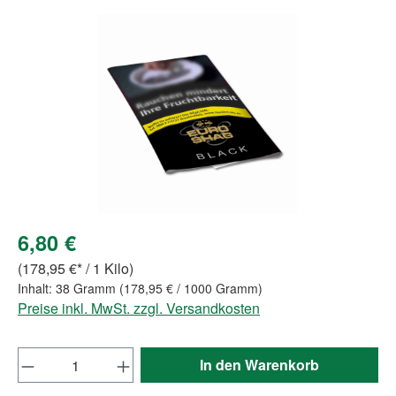
Bildergalerie überspringen
6,80 €
(178,95 €* / 1 Kilo)
Inhalt:
38 Gramm
(178,95 € / 1000 Gramm)
Preise inkl. MwSt. zzgl. Versandkosten
Produkt Anzahl: Gib den gewünschten Wert e
In den Warenkorb