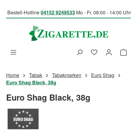
Zum Hauptinhalt springen
Bestell-Hotline
04152 9249533
Mo - Fr, 08:00 - 14:00 Uhr
Du hast 0 Produk
Ware
Home
Tabak
Tabakmarken
Euro Shag
Euro Shag Black, 38g
Euro Shag Black, 38g