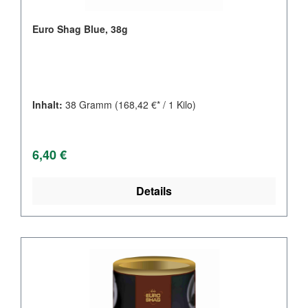
Euro Shag Blue, 38g
Inhalt:
38 Gramm
(168,42 €* / 1 Kilo)
Regulärer Preis:
6,40 €
Details