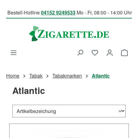
Zum Hauptinhalt springen
Bestell-Hotline
04152 9249533
Mo - Fr, 08:00 - 14:00 Uhr
Du hast 0 Produk
Ware
Home
Tabak
Tabakmarken
Atlantic
Atlantic