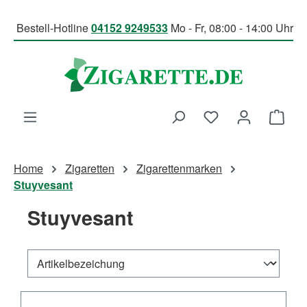
Zum Hauptinhalt springen
Bestell-Hotline
04152 9249533
Mo - Fr, 08:00 - 14:00 Uhr
Du hast 0 Produk
Ware
Home
Zigaretten
Zigarettenmarken
Stuyvesant
Stuyvesant