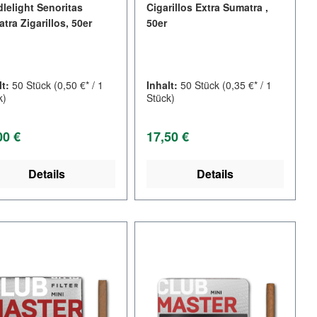
lelight Senoritas
Cigarillos Extra Sumatra ,
tra Zigarillos, 50er
50er
lt:
50 Stück
(0,50 €* / 1
Inhalt:
50 Stück
(0,35 €* / 1
k)
Stück)
lärer Preis:
Regulärer Preis:
00 €
17,50 €
Details
Details