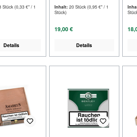
8 Stück
(0,33 €* / 1
Inhalt:
20 Stück
(0,95 €* / 1
Inha
Stück)
Stüc
er Preis:
Regulärer Preis:
Regu
19,00 €
18,
Details
Details