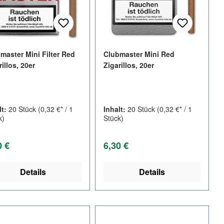
master Mini Filter Red
Clubmaster Mini Red
rillos, 20er
Zigarillos, 20er
lt:
20 Stück
(0,32 €* / 1
Inhalt:
20 Stück
(0,32 €* / 1
k)
Stück)
lärer Preis:
Regulärer Preis:
0 €
6,30 €
Details
Details