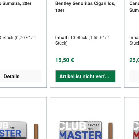
 Sumatra, 20er
Bentley Senoritas Cigarillos,
Cand
10er
Suma
0 Stück
(0,70 €* / 1
Inhalt:
10 Stück
(1,55 €* / 1
Inha
Stück)
Stüc
er Preis:
Regulärer Preis:
Regu
15,50 €
25,
Details
Artikel ist nicht verfügbar