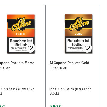
apone Pockets Flame
Al Capone Pockets Gold
r, 18er
Filter, 18er
lt:
18 Stück
(0,33 €* / 1
Inhalt:
18 Stück
(0,33 €* / 1
k)
Stück)
lärer Preis:
Regulärer Preis:
0 €
5,90 €