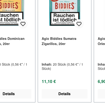
dies Dominican
Agio Biddies Sumatra
Agio
s, 20er
Zigarillos, 20er
Orie
0 Stück
(0,56 €* / 1
Inhalt:
20 Stück
(0,56 €* / 1
Inha
Stück)
Stüc
er Preis:
Regulärer Preis:
Regu
11,10 €
6,9
Details
Details