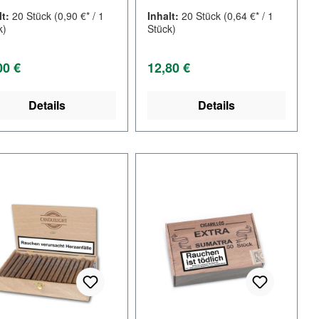
lt:
20 Stück
(0,90 €* / 1
Inhalt:
20 Stück
(0,64 €* / 1
k)
Stück)
lärer Preis:
Regulärer Preis:
00 €
12,80 €
Details
Details