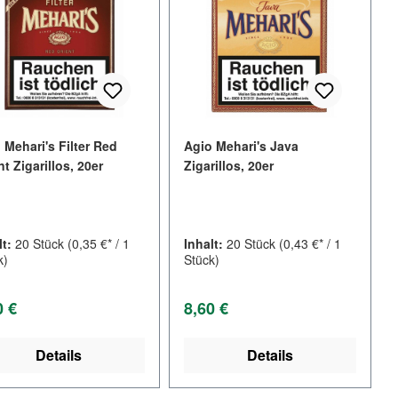
 Mehari's Filter Red
Agio Mehari's Java
nt Zigarillos, 20er
Zigarillos, 20er
lt:
20 Stück
(0,35 €* / 1
Inhalt:
20 Stück
(0,43 €* / 1
k)
Stück)
lärer Preis:
Regulärer Preis:
0 €
8,60 €
Details
Details