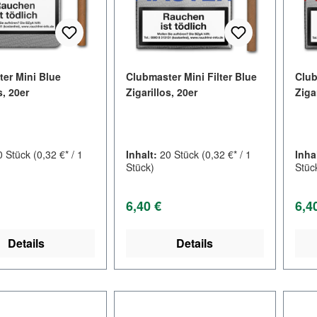
er Mini Blue
Clubmaster Mini Filter Blue
Club
s, 20er
Zigarillos, 20er
Ziga
0 Stück
(0,32 €* / 1
Inhalt:
20 Stück
(0,32 €* / 1
Inha
Stück)
Stüc
er Preis:
Regulärer Preis:
Regu
6,40 €
6,4
Details
Details