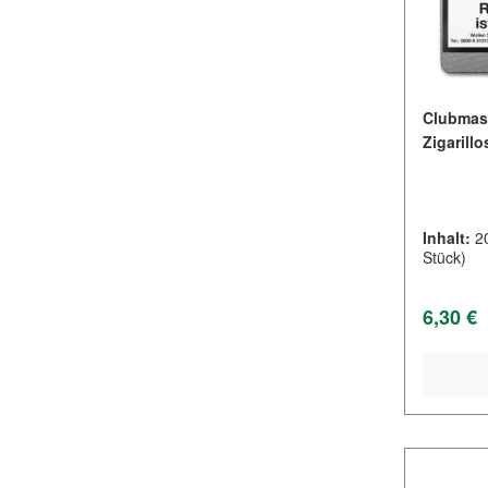
Clubmast
Zigarillo
Inhalt:
2
Stück)
Regulär
6,30 €