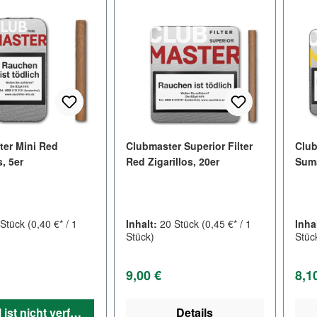
er Mini Red
Clubmaster Superior Filter
Club
s, 5er
Red Zigarillos, 20er
Suma
 Stück
(0,40 €* / 1
Inhalt:
20 Stück
(0,45 €* / 1
Inha
Stück)
Stüc
er Preis:
Regulärer Preis:
Regu
9,00 €
8,1
Artikel ist nicht verfügbar
Details