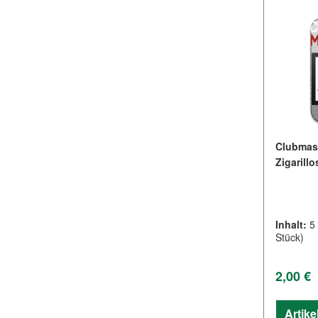
Clubmast
Zigarillo
Inhalt:
5
Stück)
Regulär
2,00 €