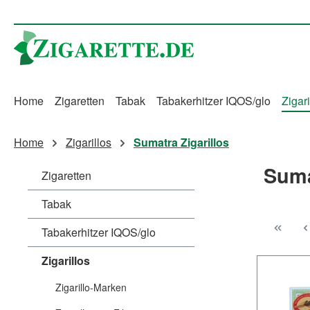
m Hauptinhalt springen
Zur Suche springen
Zur Hauptnavigation springen
Home
Zigaretten
Tabak
Tabakerhitzer IQOS/glo
Zigari
Home
Zigarillos
Sumatra Zigarillos
Suma
Zigaretten
Tabak
Tabakerhitzer IQOS/glo
Zigarillos
Zigarillo-Marken