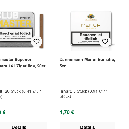
master Superior
Dannemann Menor Sumatra,
tra 141 Zigarillos, 20er
5er
lt:
20 Stück
(0,41 €* / 1
Inhalt:
5 Stück
(0,94 €* / 1
k)
Stück)
lärer Preis:
Regulärer Preis:
0 €
4,70 €
Details
Details