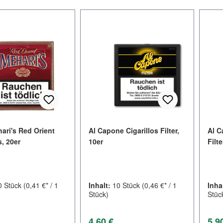
ari's Red Orient
Al Capone Cigarillos Filter,
Al C
s, 20er
10er
Filte
0 Stück
(0,41 €* / 1
Inhalt:
10 Stück
(0,46 €* / 1
Inha
Stück)
Stüc
er Preis:
Regulärer Preis:
Regu
4,60 €
5,9