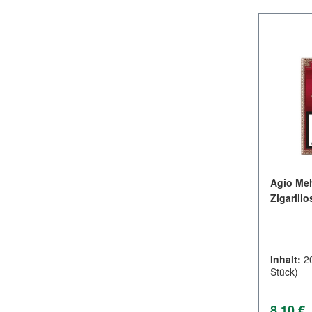
Agio Meh
Zigarillo
Inhalt:
2
Stück)
Regulär
8,10 €