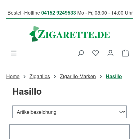
Zum Hauptinhalt springen
Bestell-Hotline
04152 9249533
Mo - Fr, 08:00 - 14:00 Uhr
Du hast 0 Produk
Ware
Home
Zigarillos
Zigarillo-Marken
Hasillo
Hasillo