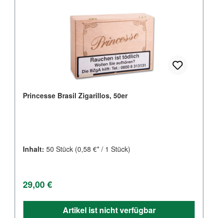
Princesse Brasil Zigarillos, 50er
Inhalt:
50 Stück
(0,58 €* / 1 Stück)
Regulärer Preis:
29,00 €
Artikel ist nicht verfügbar