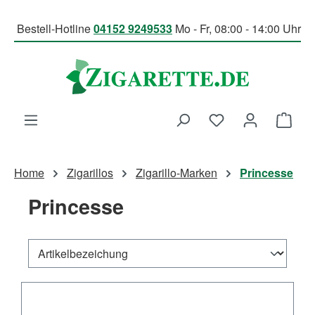
Zum Hauptinhalt springen
Bestell-Hotline
04152 9249533
Mo - Fr, 08:00 - 14:00 Uhr
Du hast 0 Produk
Ware
Home
Zigarillos
Zigarillo-Marken
Princesse
Princesse