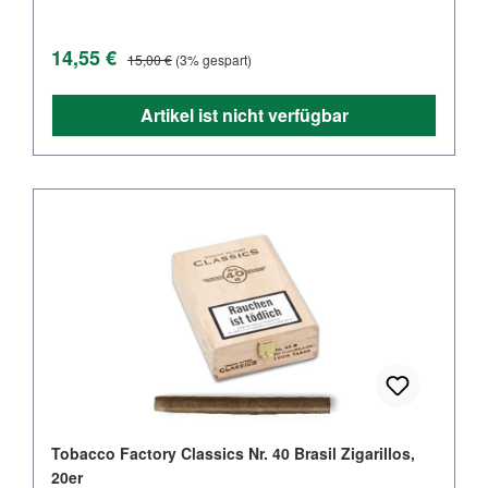
Verkaufspreis:
Regulärer Preis:
14,55 €
15,00 €
(3% gespart)
Artikel ist nicht verfügbar
Tobacco Factory Classics Nr. 40 Brasil Zigarillos,
20er