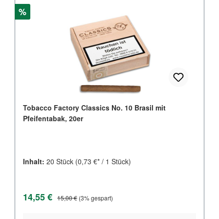
Rabatt
%
Tobacco Factory Classics No. 10 Brasil mit
Pfeifentabak, 20er
Inhalt:
20 Stück
(0,73 €* / 1 Stück)
Verkaufspreis:
Regulärer Preis:
14,55 €
15,00 €
(3% gespart)