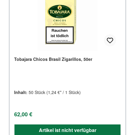
Tobajara Chicos Brasil Zigarillos, 50er
Inhalt:
50 Stück
(1,24 €* / 1 Stück)
Regulärer Preis:
62,00 €
Artikel ist nicht verfügbar